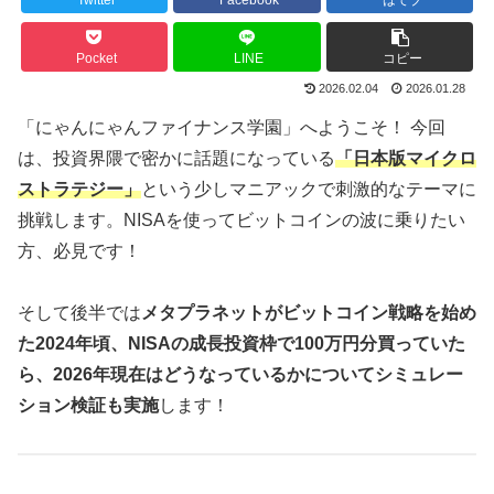
Twitter
Facebook
はてブ
Pocket
LINE
コピー
2026.02.04
2026.01.28
「にゃんにゃんファイナンス学園」へようこそ！ 今回
は、投資界隈で密かに話題になっている
「日本版マイクロ
ストラテジー」
という少しマニアックで刺激的なテーマに
挑戦します。NISAを使ってビットコインの波に乗りたい
方、必見です！
そして後半では
メタプラネットがビットコイン戦略を始め
た2024年頃、NISAの成長投資枠で100万円分買っていた
ら、2026年現在はどうなっているかについてシミュレー
ション検証も実施
します！