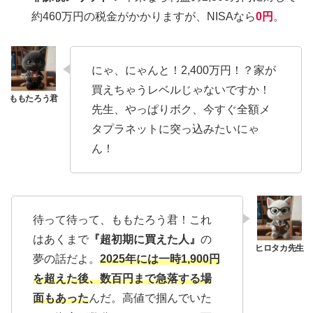
約460万円の税金がかかりますが、NISAなら
0円
。
にゃ、にゃんと！2,400万円！？家が
買えちゃうレベルじゃないですか！
先生、やっぱりボク、今すぐ全額メ
タプラネットに突っ込みたいにゃ
ん！
待って待って、ももたろう君！これ
はあくまで
『超初期に買えた人』
の
夢の話だよ。
2025年には一時1,900円
を超えた後、数百円まで急落する場
面もあった
んだ。高値で掴んでいた