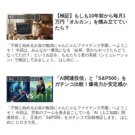
【検証】もしも10年前から毎月1
検証・シミュレーション
万円「オルカン」を積み立ててい
たら？
「子猫と始めるお金の勉強にゃんにゃんファイナンス学園」へようこ
そ！ 今回は、みんなが一番気になる「結局、昔からやってたらどう
なってたの？」というお話を、ももたろう君の実績（シミュレーショ
ン）で検証してみましょう。 はじめに ...
「AI関連投信」と「S&P500」を
検証・シミュレーション
ガチンコ比較！爆発力か安定感か
「子猫と始めるお金の勉強にゃんにゃんファイナンス学園」へようこ
そ！ 今回は、空前のブームを巻き起こしている「AI（人工知能）関
連投信」と、王道の「S&P500」をガチンコで比較検証します。 はじ
めに ヒロタカ先...