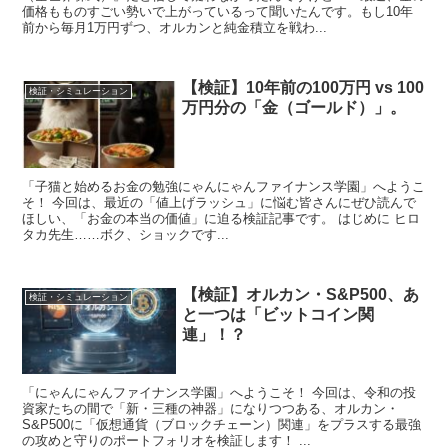
価格もものすごい勢いで上がっているって聞いたんです。もし10年
前から毎月1万円ずつ、オルカンと純金積立を戦わ...
【検証】10年前の100万円 vs 100
検証・シミュレーション
万円分の「金（ゴールド）」。
「子猫と始めるお金の勉強にゃんにゃんファイナンス学園」へようこ
そ！ 今回は、最近の「値上げラッシュ」に悩む皆さんにぜひ読んで
ほしい、「お金の本当の価値」に迫る検証記事です。 はじめに ヒロ
タカ先生……ボク、ショックです...
【検証】オルカン・S&P500、あ
検証・シミュレーション
と一つは「ビットコイン関
連」！？
「にゃんにゃんファイナンス学園」へようこそ！ 今回は、令和の投
資家たちの間で「新・三種の神器」になりつつある、オルカン・
S&P500に「仮想通貨（ブロックチェーン）関連」をプラスする最強
の攻めと守りのポートフォリオを検証します！ ...