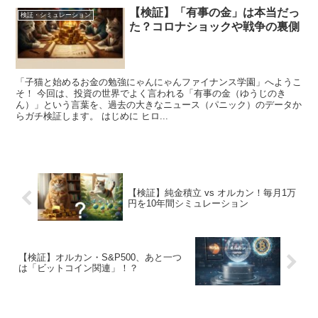
【検証】「有事の金」は本当だっ
検証・シミュレーション
た？コロナショックや戦争の裏側
「子猫と始めるお金の勉強にゃんにゃんファイナンス学園」へようこ
そ！ 今回は、投資の世界でよく言われる「有事の金（ゆうじのき
ん）」という言葉を、過去の大きなニュース（パニック）のデータか
らガチ検証します。 はじめに ヒロ...
【検証】純金積立 vs オルカン！毎月1万
円を10年間シミュレーション
【検証】オルカン・S&P500、あと一つ
は「ビットコイン関連」！？