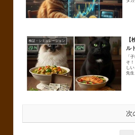
タカ
【検
検証・シミュレーション
ル
「子
そ！
しい
先生
次