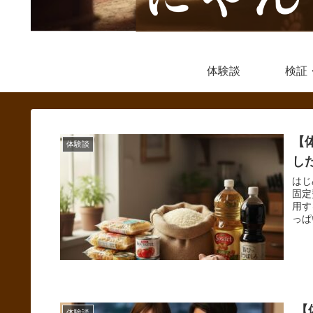
体験談
検証
【
体験談
し
はじ
固定
用す
っぱ
【
体験談