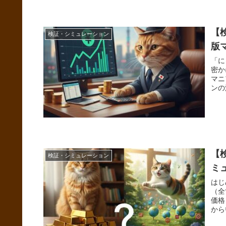
【
検証・シミュレーション
版
「に
密か
マニ
ンの
【
検証・シミュレーション
ミ
はじ
（全
価格
から