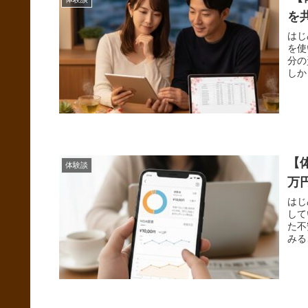
を
はじ
を使
分の
しか
【
体験談
万
はじ
して
た不
みる