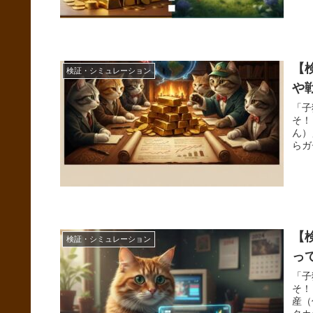
【
検証・シミュレーション
や
「子
そ！
ん）
らガ
【
検証・シミュレーション
っ
「子
そ！
産（