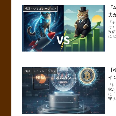
「
検証・シミュレーション
力
「子
そ！
投信
に 
【
検証・シミュレーション
イ
「に
家た
に「
守り