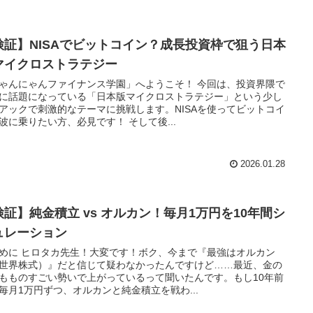
検証】NISAでビットコイン？成長投資枠で狙う日本
マイクロストラテジー
ゃんにゃんファイナンス学園」へようこそ！ 今回は、投資界隈で
に話題になっている「日本版マイクロストラテジー」という少し
アックで刺激的なテーマに挑戦します。NISAを使ってビットコイ
波に乗りたい方、必見です！ そして後...
2026.01.28
検証】純金積立 vs オルカン！毎月1万円を10年間シ
ュレーション
めに ヒロタカ先生！大変です！ボク、今まで『最強はオルカン
世界株式）』だと信じて疑わなかったんですけど……最近、金の
もものすごい勢いで上がっているって聞いたんです。もし10年前
毎月1万円ずつ、オルカンと純金積立を戦わ...