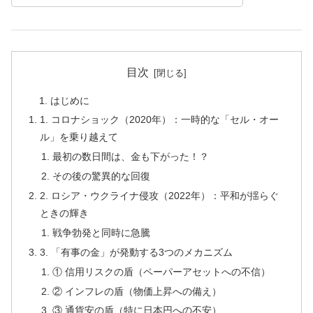
目次
はじめに
1. コロナショック（2020年）：一時的な「セル・オー
ル」を乗り越えて
最初の数日間は、金も下がった！？
その後の驚異的な回復
2. ロシア・ウクライナ侵攻（2022年）：平和が揺らぐ
ときの輝き
戦争勃発と同時に急騰
3. 「有事の金」が発動する3つのメカニズム
① 信用リスクの盾（ペーパーアセットへの不信）
② インフレの盾（物価上昇への備え）
③ 通貨安の盾（特に日本円への不安）