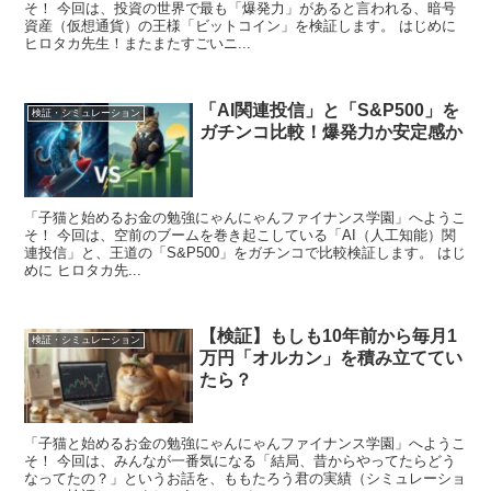
そ！ 今回は、投資の世界で最も「爆発力」があると言われる、暗号
資産（仮想通貨）の王様「ビットコイン」を検証します。 はじめに
ヒロタカ先生！またまたすごいニ...
「AI関連投信」と「S&P500」を
検証・シミュレーション
ガチンコ比較！爆発力か安定感か
「子猫と始めるお金の勉強にゃんにゃんファイナンス学園」へようこ
そ！ 今回は、空前のブームを巻き起こしている「AI（人工知能）関
連投信」と、王道の「S&P500」をガチンコで比較検証します。 はじ
めに ヒロタカ先...
【検証】もしも10年前から毎月1
検証・シミュレーション
万円「オルカン」を積み立ててい
たら？
「子猫と始めるお金の勉強にゃんにゃんファイナンス学園」へようこ
そ！ 今回は、みんなが一番気になる「結局、昔からやってたらどう
なってたの？」というお話を、ももたろう君の実績（シミュレーショ