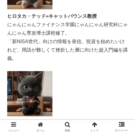
ヒロタカ・テッド=キャットバウンス教授
にゃんにゃんファイナンス学園にゃんにゃん研究科にゃ
んにゃん専攻博士課程修了。
「新NISA世代」向けの情報を発信。投資を始めたいけ
れど、用語が難しくて挫折した層に向けた超入門編を講
義。
ももたろう君（生徒代表）
当学園の唯一の生徒。投資の勉強中。教授とマンツーマ
メニュー
ホーム
検索
トップ
サイドバー