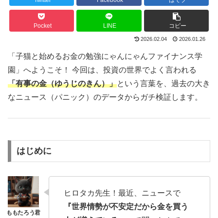
Twitter
Facebook
はてブ
Pocket
LINE
コピー
2026.02.04
2026.01.26
「子猫と始めるお金の勉強にゃんにゃんファイナンス学
園」へようこそ！ 今回は、投資の世界でよく言われる
「有事の金（ゆうじのきん）」
という言葉を、過去の大き
なニュース（パニック）のデータからガチ検証します。
はじめに
ヒロタカ先生！最近、ニュースで
『世界情勢が不安定だから金を買う