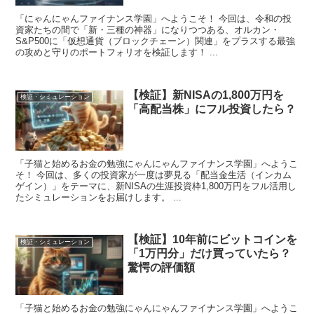
「にゃんにゃんファイナンス学園」へようこそ！ 今回は、令和の投
資家たちの間で「新・三種の神器」になりつつある、オルカン・
S&P500に「仮想通貨（ブロックチェーン）関連」をプラスする最強
の攻めと守りのポートフォリオを検証します！ ...
【検証】新NISAの1,800万円を
検証・シミュレーション
「高配当株」にフル投資したら？
「子猫と始めるお金の勉強にゃんにゃんファイナンス学園」へようこ
そ！ 今回は、多くの投資家が一度は夢見る「配当金生活（インカム
ゲイン）」をテーマに、新NISAの生涯投資枠1,800万円をフル活用し
たシミュレーションをお届けします。 ...
【検証】10年前にビットコインを
検証・シミュレーション
「1万円分」だけ買っていたら？
驚愕の評価額
「子猫と始めるお金の勉強にゃんにゃんファイナンス学園」へようこ